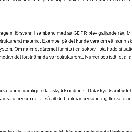
regeln, försvann i samband med att GDPR blev gällande rätt. Mis
ostrukturerat material. Exempel på det kunde vara om ett namn s
 system. Om namnet däremot funnits i en sökbar lista hade situa
l medan det förstnämnda var ostrukturerat. Numer ses istället al
nisationen, nämligen dataskyddsombudet. Dataskyddsombudet ska
nisationer om det är så att de hanterar personuppgifter som ans