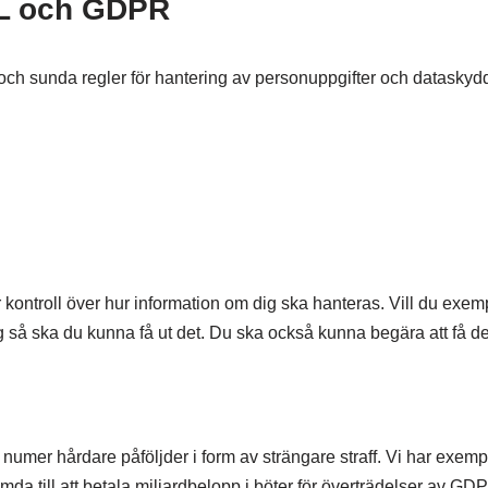
uL och GDPR
ch sunda regler för hantering av personuppgifter och dataskydd
kontroll över hur information om dig ska hanteras. Vill du exe
g så ska du kunna få ut det. Du ska också kunna begära att få de
numer hårdare påföljder i form av strängare straff. Vi har exemp
dömda till att betala miljardbelopp i böter för överträdelser av GD