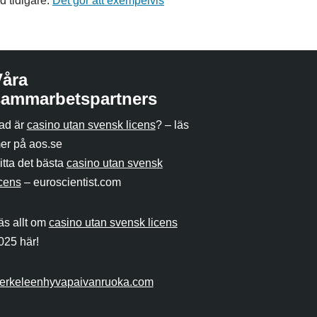
d tidigare.
Det gör att exempelvis
Våra
sammarbetspartners
ad är
casino utan svensk licens
? – läs
er på aos.se
itta det bästa
casino utan svensk
icens
– euroscientist.com
äs allt om
casino utan svensk licens
025 här!
erkeleenhyvapaivanruoka.com