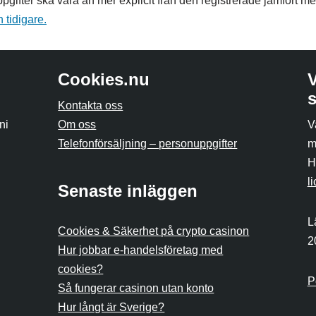
gifter ska vara än mer explicit från den registrerade jämfört me
 tidigare.
Cookies.nu
Kontakta oss
ni
Om oss
V
Telefonförsäljning – personuppgifter
m
H
l
Senaste inläggen
L
Cookies & Säkerhet på crypto casinon
2
Hur jobbar e-handelsföretag med
cookies?
P
Så fungerar casinon utan konto
Hur långt är Sverige?