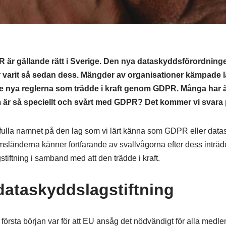
 är gällande rätt i Sverige. Den nya dataskyddsförordning
varit så sedan dess. Mängder av organisationer kämpade län
de nya reglerna som trädde i kraft genom GDPR. Många har äv
 är så speciellt och svårt med GDPR? Det kommer vi svara på
t fulla namnet på den lag som vi lärt känna som GDPR eller data
sländerna känner fortfarande av svallvågorna efter dess inträde
stiftning i samband med att den trädde i kraft.
dataskyddslagstiftning
n första början var för att EU ansåg det nödvändigt för alla med