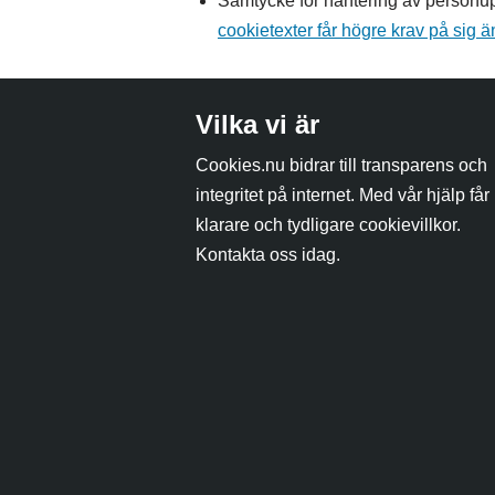
Samtycke för hantering av personupp
cookietexter får högre krav på sig än
Vilka vi är
Cookies.nu bidrar till transparens och
integritet på internet. Med vår hjälp får 
klarare och tydligare cookievillkor.
Kontakta oss idag.