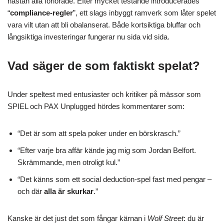
nästan alla förlorade. Efter mycket testande introducerades
“
compliance-regler
”, ett slags inbyggt ramverk som låter spelet
vara vilt utan att bli obalanserat. Både kortsiktiga bluffar och
långsiktiga investeringar fungerar nu sida vid sida.
Vad säger de som faktiskt spelat?
Under speltest med entusiaster och kritiker på mässor som
SPIEL och PAX Unplugged hördes kommentarer som:
“Det är som att spela poker under en börskrasch.”
“Efter varje bra affär kände jag mig som Jordan Belfort.
Skrämmande, men otroligt kul.”
“Det känns som ett social deduction-spel fast med pengar –
och där
alla är skurkar
.”
Kanske är det just det som fångar kärnan i
Wolf Street
: du är