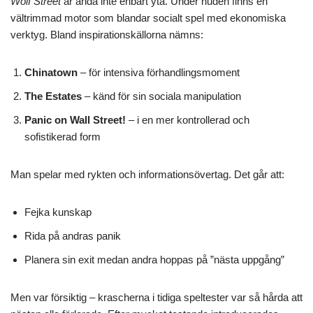
Wolf Street
är ändå inte enbart yta. Under huden finns en
vältrimmad motor som blandar socialt spel med ekonomiska
verktyg. Bland inspirationskällorna nämns:
Chinatown
– för intensiva förhandlingsmoment
The Estates
– känd för sin sociala manipulation
Panic on Wall Street!
– i en mer kontrollerad och
sofistikerad form
Man spelar med rykten och informationsövertag. Det går att:
Fejka kunskap
Rida på andras panik
Planera sin exit medan andra hoppas på ”nästa uppgång”
Men var försiktig – krascherna i tidiga speltester var så hårda att