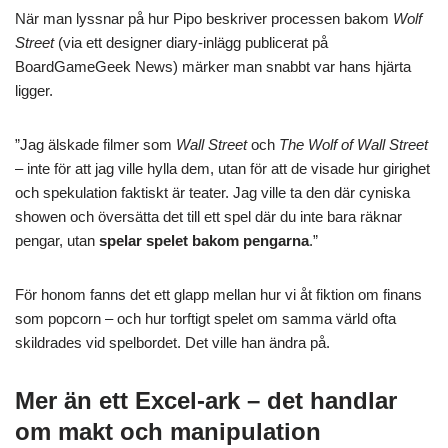
När man lyssnar på hur Pipo beskriver processen bakom
Wolf
Street
(via ett designer diary-inlägg publicerat på
BoardGameGeek News) märker man snabbt var hans hjärta
ligger.
”Jag älskade filmer som
Wall Street
och
The Wolf of Wall Street
– inte för att jag ville hylla dem, utan för att de visade hur girighet
och spekulation faktiskt är teater. Jag ville ta den där cyniska
showen och översätta det till ett spel där du inte bara räknar
pengar, utan
spelar spelet bakom pengarna
.”
För honom fanns det ett glapp mellan hur vi åt fiktion om finans
som popcorn – och hur torftigt spelet om samma värld ofta
skildrades vid spelbordet. Det ville han ändra på.
Mer än ett Excel-ark – det handlar
om makt och manipulation