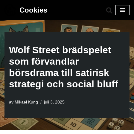
Cookies
Hoppa
till
innehåll
Wolf Street brädspelet
som förvandlar
börsdrama till satirisk
strategi och social bluff
av
Mikael Kung
juli 3, 2025