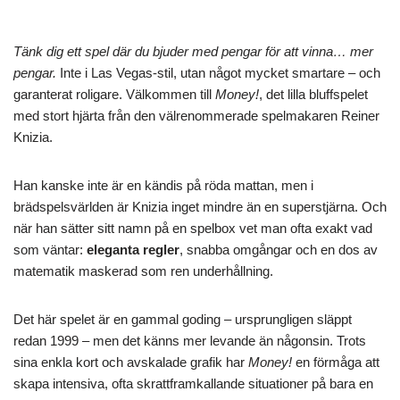
Tänk dig ett spel där du bjuder med pengar för att vinna… mer
pengar.
Inte i Las Vegas-stil, utan något mycket smartare – och
garanterat roligare. Välkommen till
Money!
, det lilla bluffspelet
med stort hjärta från den välrenommerade spelmakaren Reiner
Knizia.
Han kanske inte är en kändis på röda mattan, men i
brädspelsvärlden är Knizia inget mindre än en superstjärna. Och
när han sätter sitt namn på en spelbox vet man ofta exakt vad
som väntar:
eleganta regler
, snabba omgångar och en dos av
matematik maskerad som ren underhållning.
Det här spelet är en gammal goding – ursprungligen släppt
redan 1999 – men det känns mer levande än någonsin. Trots
sina enkla kort och avskalade grafik har
Money!
en förmåga att
skapa intensiva, ofta skrattframkallande situationer på bara en