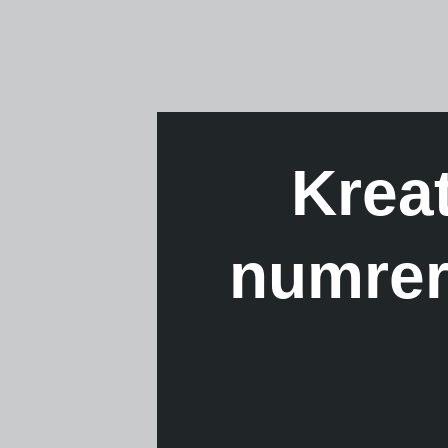
Kreat
numrer