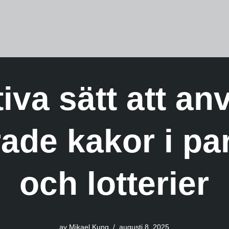
iva sätt att a
ade kakor i par
och lotterier
av
Mikael Kung
augusti 8, 2025