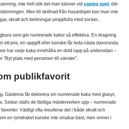
änning, inte helt olik det man känner vid
casino spel
, där
stämningen. Men till skillnad från hasardspel kan man inte
ar, skratt och belöningar proppfulla med socker..
ägbara som gör numrerade kakor så effektiva. En dragning
ner ett pris, en uppgift eller kanske får leda nästa dansrunda.
ligare har varje kaka innehålla en dold lapp på undersidan –
er “Byt plats med personen till vänster”.
om publikfavorit
g. Gästerna får dekorera sin numrerade kaka med glasyr,
hands. Sedan ställs de färdiga mästerverken upp – numrerade
voriter. Väldigt ofta resulterar det i både skratt och
som en rymdraket kanske inte smakar bäst, men vinner i