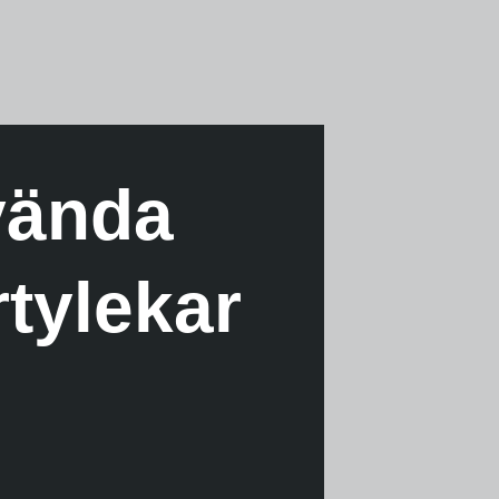
nvända
tylekar