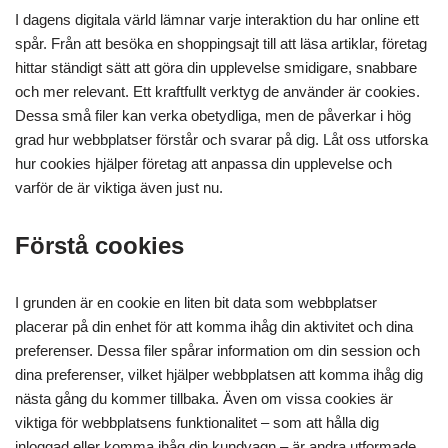
I dagens digitala värld lämnar varje interaktion du har online ett
spår. Från att besöka en shoppingsajt till att läsa artiklar, företag
hittar ständigt sätt att göra din upplevelse smidigare, snabbare
och mer relevant. Ett kraftfullt verktyg de använder är cookies.
Dessa små filer kan verka obetydliga, men de påverkar i hög
grad hur webbplatser förstår och svarar på dig. Låt oss utforska
hur cookies hjälper företag att anpassa din upplevelse och
varför de är viktiga även just nu.
Förstå cookies
I grunden är en cookie en liten bit data som webbplatser
placerar på din enhet för att komma ihåg din aktivitet och dina
preferenser. Dessa filer spårar information om din session och
dina preferenser, vilket hjälper webbplatsen att komma ihåg dig
nästa gång du kommer tillbaka. Även om vissa cookies är
viktiga för webbplatsens funktionalitet – som att hålla dig
inloggad eller komma ihåg din kundvagn – är andra utformade